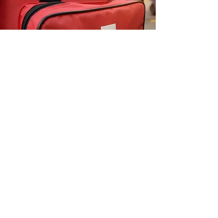
HLR - Rådet
Svenska Hjärt-lungräddningsregistret
Läs mer
073-5118351
daniel.selin.76@gmail.com
Lugnetsväg 3d VÄXJÖ