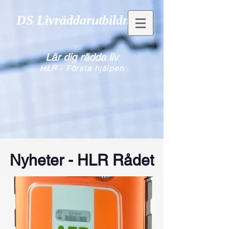
DS Livräddarutbildning
Lär dig rädda liv
HLR - Första hjälpen
Nyheter - HLR Rådet